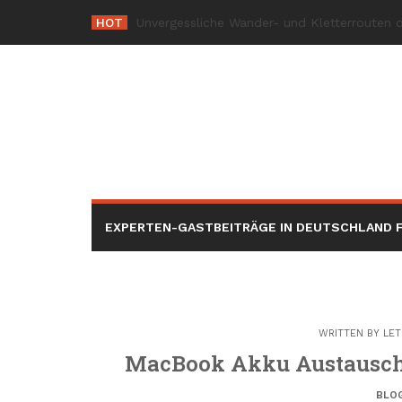
Skip
HOT
Die
_
to
content
EXPERTEN-GASTBEITRÄGE IN DEUTSCHLAND F
WRITTEN BY
LET
MacBook Akku Austausch:
BLO