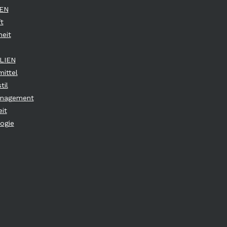
EN
t
eit
LIEN
ittel
til
anagement
it
ogie