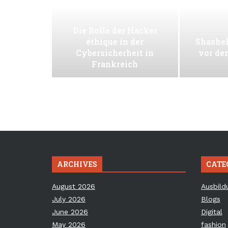
Die Rolle der Hacker
éthique in der
Shashel
Cybersicherheit in
vor de
Frankreich
ARCHIVES
CATE
August 2026
Ausbild
July 2026
Blogs
June 2026
Digital
May 2026
fashion