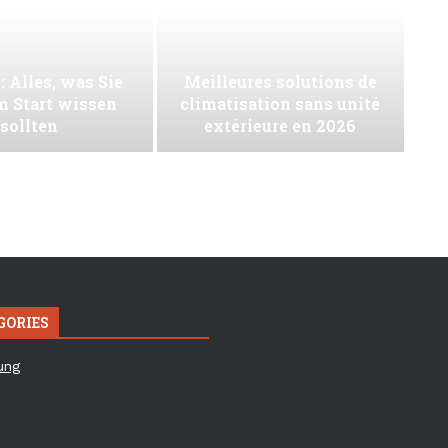
: Alles, was Sie
Meilleures solutions de
m Start wissen
climatisation sans unité
sollten
extérieure en 2026
GORIES
ung