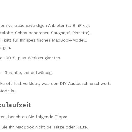
m vertrauenswürdigen Anbieter (z. B. iFixit).
ntalobe-Schraubendreher, Saugnapf, Pinzette).
n iFixit) für Ihr spezifisches MacBook-Modell.
orgen.
nd 100 €, plus Werkzeugkosten.
er Garantie, zeitaufwändig.
kku oft fest verklebt, was den DIY-Austausch erschwert.
Modells.
kulaufzeit
en, beachten Sie folgende Tipps:
 Sie Ihr MacBook nicht bei Hitze oder Kälte.