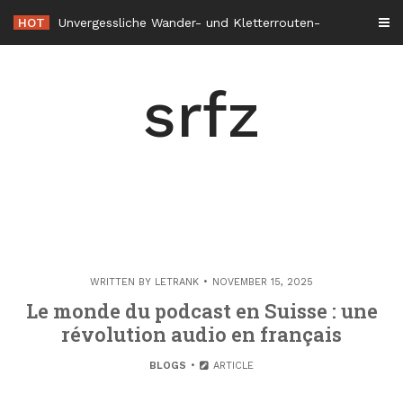
Skip
HOT
Unvergessliche Wander- und Kletterrouten durch die Alpenregion
to
content
srfz
WRITTEN BY
LETRANK
NOVEMBER 15, 2025
Le monde du podcast en Suisse : une
révolution audio en français
BLOGS
ARTICLE