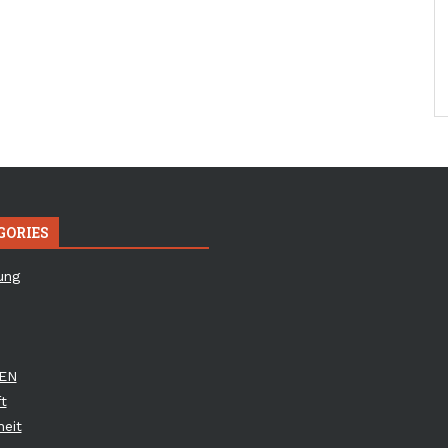
GORIES
ung
EN
t
eit