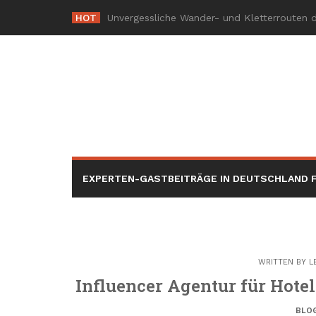
Skip
HOT
-
to
content
EXPERTEN-GASTBEITRÄGE IN DEUTSCHLAND F
WRITTEN BY
L
Influencer Agentur für Hot
BLO