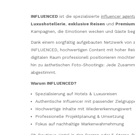
INFLUENCED
ist die spezialisierte
influencer agent
Luxushotellerie
,
exklusive Reisen
und
Premium
Kampagnen, die Emotionen wecken und Gäste bege
Dank einem sorgfältig aufgebauten Netzwerk von au
INFLUENCED, hochwertigen Content mit hoher Reich
digitalen Raum professionell positionieren möchten
hin zu ästhetischen Foto-Shootings: Jede Zusammen
abgestimmt.
Warum INFLUENCED?
Spezialisierung auf Hotels & Luxusreisen
Authentische Influencer mit passender Zielgrupp
Hochwertige Inhalte mit Wiedererkennungswert
Professionelle Projektplanung & Umsetzung
Fokus auf nachhaltige Markenwahrnehmung
Ob Boutique-Hotel in den Bergen oder 5-Sterne-R