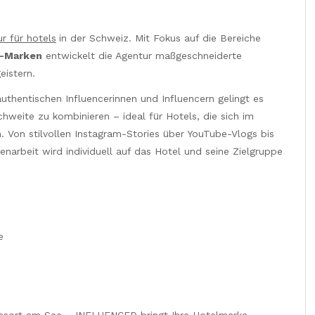
ur für hotels
in der Schweiz. Mit Fokus auf die Bereiche
-Marken
entwickelt die Agentur maßgeschneiderte
istern.
thentischen Influencerinnen und Influencern gelingt es
weite zu kombinieren – ideal für Hotels, die sich im
. Von stilvollen Instagram-Stories über YouTube-Vlogs bis
arbeit wird individuell auf das Hotel und seine Zielgruppe
e
esort am See – INFLUENCED bringt Ihre Hotelmarke