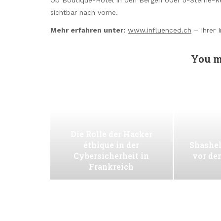
sichtbar nach vorne.
Mehr erfahren unter:
www.influenced.ch
– Ihrer 
You m
Die Rolle der Hacker
éthique in der
Shashel
Cybersicherheit in
vor de
Frankreich