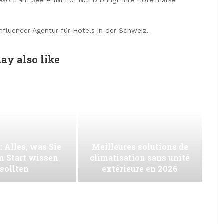
Influencer Agentur für Hotels in der Schweiz.
ay also like
: Alles, was Sie
Meilleures solutions de
m Start wissen
climatisation sans unité
sollten
extérieure en 2026