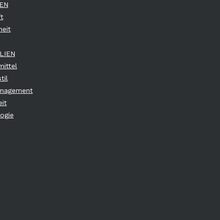
EN
t
eit
LIEN
ittel
til
anagement
it
ogie