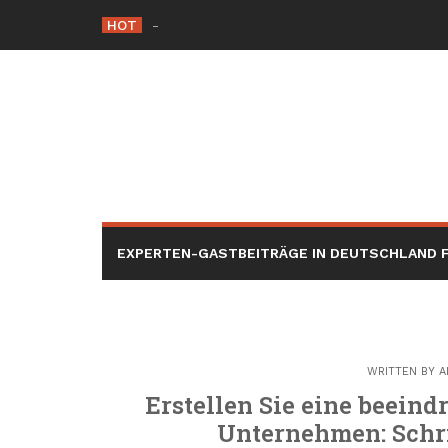
Skip
HOT
Die Rolle der Hacker éthique in der Cybersic
to
content
EXPERTEN-GASTBEITRÄGE IN DEUTSCHLAND F
WRITTEN BY
A
Erstellen Sie eine beeind
Unternehmen: Schri