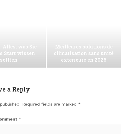
: Alles, was Sie
Meilleures solutions de
m Start wissen
climatisation sans unité
sollten
extérieure en 2026
ve a Reply
 published.
Required fields are marked
*
omment
*