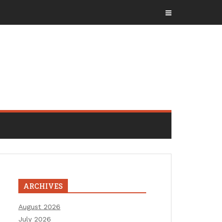
ARCHIVES
August 2026
July 2026