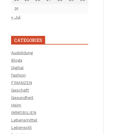
31
« Jul
CATEGORIES
Ausbildung
Blogs
Digital
fashion
FINANZEN
Geschäft
Gesundheit
Heim
IMMOBILIEN
Lebensmittel
Lebensstil