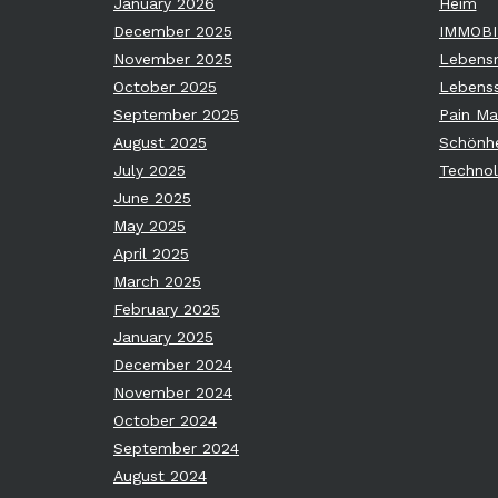
January 2026
Heim
December 2025
IMMOBI
November 2025
Lebensm
October 2025
Lebenss
September 2025
Pain M
August 2025
Schönhe
July 2025
Technol
June 2025
May 2025
April 2025
March 2025
February 2025
January 2025
December 2024
November 2024
October 2024
September 2024
August 2024