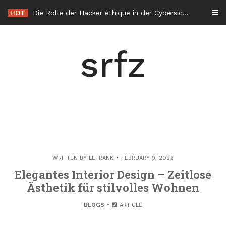
Skip
HOT
Die Rolle der Hacker éthique in der Cybersicherheit in Frankreich
to
content
srfz
WRITTEN BY
LETRANK
FEBRUARY 9, 2026
Elegantes Interior Design – Zeitlose
Ästhetik für stilvolles Wohnen
BLOGS
ARTICLE