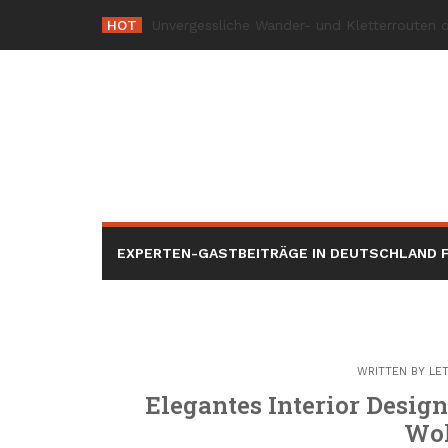
Skip
HOT
-
to
content
EXPERTEN-GASTBEITRÄGE IN DEUTSCHLAND F
WRITTEN BY
LE
Elegantes Interior Design:
Wo