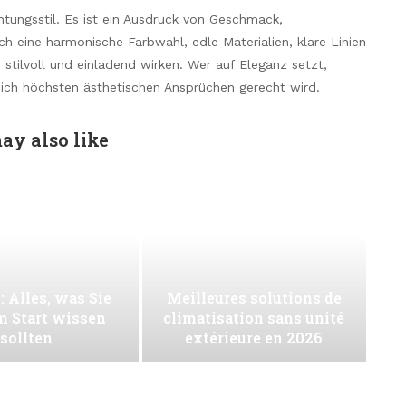
chtungsstil. Es ist ein Ausdruck von Geschmack,
ch eine harmonische Farbwahl, edle Materialien, klare Linien
 stilvoll und einladend wirken. Wer auf Eleganz setzt,
eich höchsten ästhetischen Ansprüchen gerecht wird.
ay also like
: Alles, was Sie
Meilleures solutions de
m Start wissen
climatisation sans unité
sollten
extérieure en 2026