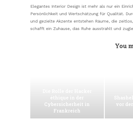
Elegantes Interior Design ist mehr als nur ein Einri
Persönlichkeit und Wertschätzung für Qualität. Dur
und gezielte Akzente entstehen Räume, die zeitlos,
schafft ein Zuhause, das Ruhe ausstrahlt und zugl
You m
Die Rolle der Hacker
éthique in der
Shashel
Cybersicherheit in
vor de
Frankreich