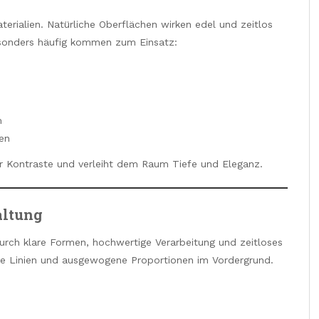
terialien. Natürliche Oberflächen wirken edel und zeitlos
esonders häufig kommen zum Einsatz:
m
en
ür Kontraste und verleiht dem Raum Tiefe und Eleganz.
altung
durch klare Formen, hochwertige Verarbeitung und zeitloses
chte Linien und ausgewogene Proportionen im Vordergrund.