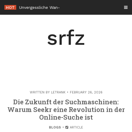
Skip
HOT
Unvergessliche Wander- und Kletterrouten durch die Alpenregion
to
content
srfz
WRITTEN BY
LETRANK
FEBRUARY 26, 2026
Die Zukunft der Suchmaschinen:
Warum Seekr eine Revolution in der
Online-Suche ist
BLOGS
ARTICLE