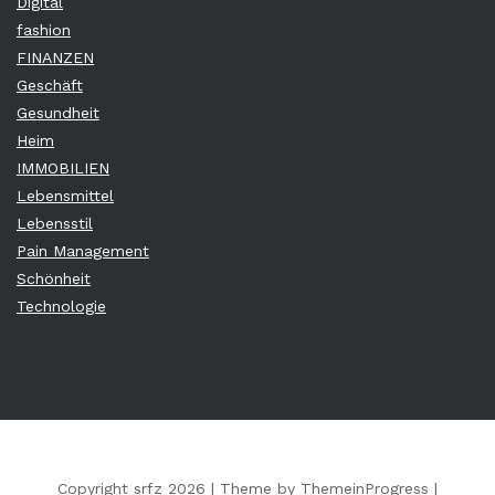
Digital
fashion
FINANZEN
Geschäft
Gesundheit
Heim
IMMOBILIEN
Lebensmittel
Lebensstil
Pain Management
Schönheit
Technologie
Copyright srfz 2026 |
Theme by ThemeinProgress
|