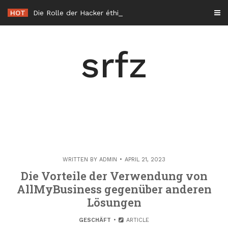
Skip
HOT
Die Rolle der Hacker éthique in der Cybersicherheit in Frankreich
to
content
srfz
WRITTEN BY
ADMIN
APRIL 21, 2023
Die Vorteile der Verwendung von
AllMyBusiness gegenüber anderen
Lösungen
GESCHÄFT
ARTICLE