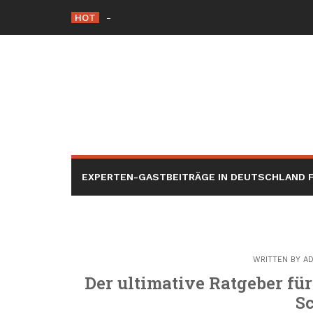
Skip
HOT
Meilleures solutions de climatisation sans u
to
content
EXPERTEN-GASTBEITRÄGE IN DEUTSCHLAND F
WRITTEN BY
AD
Der ultimative Ratgeber f
S