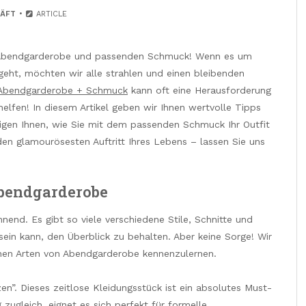
ÄFT
ARTICLE
r Abendgarderobe und passenden Schmuck! Wenn es um
eht, möchten wir alle strahlen und einen bleibenden
Abendgarderobe + Schmuck
kann oft eine Herausforderung
 helfen! In diesem Artikel geben wir Ihnen wertvolle Tipps
gen Ihnen, wie Sie mit dem passenden Schmuck Ihr Outfit
den glamourösesten Auftritt Ihres Lebens – lassen Sie uns
Abendgarderobe
nend. Es gibt so viele verschiedene Stile, Schnitte und
ein kann, den Überblick zu behalten. Aber keine Sorge! Wir
denen Arten von Abendgarderobe kennenzulernen.
n”. Dieses zeitlose Kleidungsstück ist ein absolutes Must-
 zugleich, eignet es sich perfekt für formelle