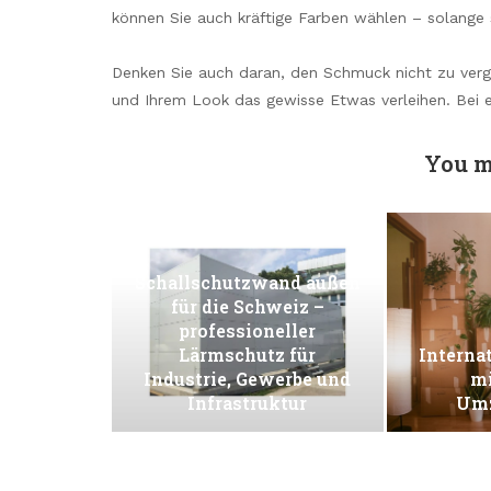
können Sie auch kräftige Farben wählen – solange 
Denken Sie auch daran, den Schmuck nicht zu verg
und Ihrem Look das gewisse Etwas verleihen. Bei e
You m
Schallschutzwand außen
für die Schweiz –
professioneller
Lärmschutz für
Interna
Industrie, Gewerbe und
mi
Infrastruktur
Umz