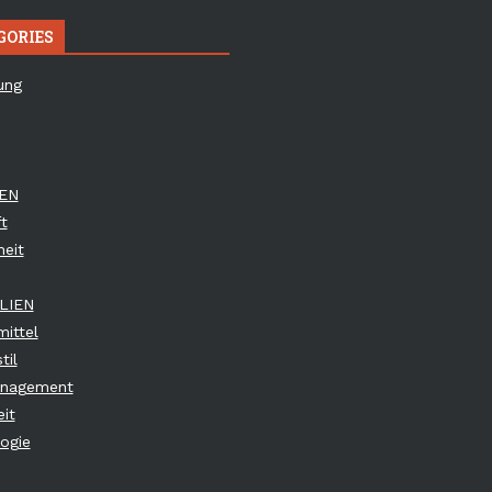
GORIES
ung
EN
t
eit
LIEN
ittel
til
anagement
it
ogie