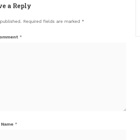
ve a Reply
 published.
Required fields are marked
*
omment
*
Name
*