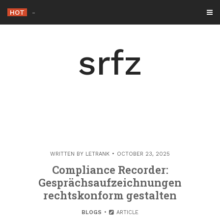
Skip
HOT
Shashel: Alles, w
_
to
content
srfz
WRITTEN BY
LETRANK
OCTOBER 23, 2025
Compliance Recorder:
Gesprächsaufzeichnungen
rechtskonform gestalten
BLOGS
ARTICLE