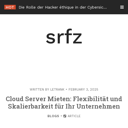
Skip
HOT
Die Rolle der Hacker éthique in der Cybersicherheit in Frankreich
to
content
srfz
WRITTEN BY
LETRANK
FEBRUARY 3, 2025
Cloud Server Mieten: Flexibilität und
Skalierbarkeit für Ihr Unternehmen
BLOGS
ARTICLE