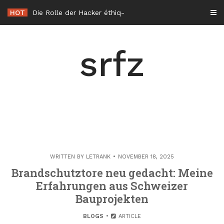
Skip
HOT
Die Rolle der Hacker éthique in der Cybersicherheit in Frankreich
to
content
srfz
WRITTEN BY
LETRANK
NOVEMBER 18, 2025
Brandschutztore neu gedacht: Meine
Erfahrungen aus Schweizer
Bauprojekten
BLOGS
ARTICLE