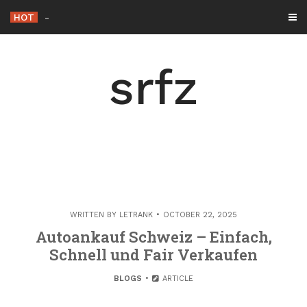
Skip
HOT
Meilleures solutions de climatis
-
to
content
srfz
WRITTEN BY
LETRANK
OCTOBER 22, 2025
Autoankauf Schweiz – Einfach,
Schnell und Fair Verkaufen
BLOGS
ARTICLE