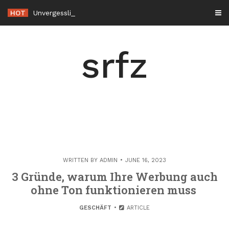
Skip
HOT
Unvergessliche Wander- und Kletterrouten durch die Alpenregion
to
content
srfz
WRITTEN BY
ADMIN
JUNE 16, 2023
3 Gründe, warum Ihre Werbung auch
ohne Ton funktionieren muss
GESCHÄFT
ARTICLE