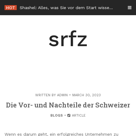
Skip
HOT
Shashel: Alles, was Sie vor dem Start wissen sollten
to
content
srfz
WRITTEN BY
ADMIN
MARCH 30, 2023
Die Vor- und Nachteile der Schweizer
BLOGS
ARTICLE
Wenn es darum geht, ein erfolgreiches Unternehmen zu