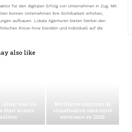
aktor für den digitalen Erfolg von Unternehmen in Zug. Mit
ten können Unternehmen ihre Sichtbarkeit erhöhen,
ungen aufbauen. Lokale Agenturen bieten hierbei den
echnisches Know-how bündeln und individuell auf die
ay also like
: Alles, was Sie
Meilleures solutions de
m Start wissen
climatisation sans unité
sollten
extérieure en 2026