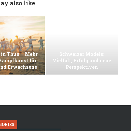
ay also like
 in Thun – Mehr
Schweizer Models:
 Kampfkunst für
Vielfalt, Erfolg und neue
und Erwachsene
Perspektiven
GORIES