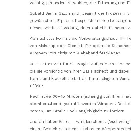
wichtig, jemanden zu wählen, der Erfahrung und Er
Sobald Sie im Salon sind, beginnt der Prozess mit e
gewünschtes Ergebnis besprechen und die Länge un
Dieser Schritt ist wichtig, da er dabei hilft, her
Als nächstes kommt die Vorbereitungsphase. Ihr Tech
von Make-up oder Ölen ist. Für optimale Sicherheit
Wimpern vorsichtig mit Klebeband festkleben.
Jetzt ist es Zeit für die Magie! Auf jede einzelne 
die sie vorsichtig von ihrer Basis abhebt und dabe
formt und kräuselt selbst die hartnäckigsten Wim
Effekt!
Nach etwa 30–45 Minuten (abhängig von Ihrem natü
atemberaubend gestrafft werden Wimpern! Der letzt
nähren, um Stärke und Langlebigkeit zu fördern.
Und da haben Sie es – wunderschöne, geschwungen
einem Besuch bei einem erfahrenen Wimperntechnik