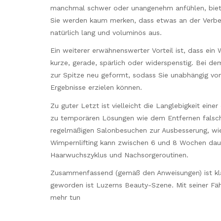
manchmal schwer oder unangenehm anfühlen, bietet 
Sie werden kaum merken, dass etwas an der Verbe
natürlich lang und voluminös aus.
Ein weiterer erwähnenswerter Vorteil ist, dass ein 
kurze, gerade, spärlich oder widerspenstig. Bei d
zur Spitze neu geformt, sodass Sie unabhängig v
Ergebnisse erzielen können.
Zu guter Letzt ist vielleicht die Langlebigkeit eine
zu temporären Lösungen wie dem Entfernen falsch
regelmäßigen Salonbesuchen zur Ausbesserung, wie d
Wimpernlifting kann zwischen 6 und 8 Wochen daue
Haarwuchszyklus und Nachsorgeroutinen.
Zusammenfassend (gemäß den Anweisungen) ist kla
geworden ist Luzerns Beauty-Szene. Mit seiner Fähi
mehr tun