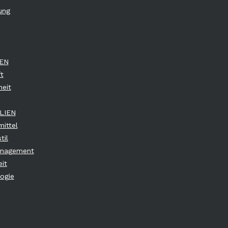
ung
EN
t
eit
LIEN
ittel
til
anagement
it
ogie