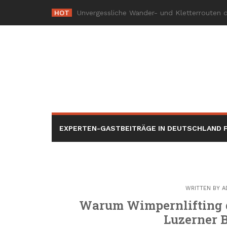
Skip
HOT
Die
-
to
content
EXPERTEN-GASTBEITRÄGE IN DEUTSCHLAND F
WRITTEN BY
A
Warum Wimpernlifting d
Luzerner B