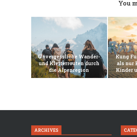
You m
Unvergessliche Wander-
Kung Fu
und Kletterrouten durch
als nur
die Alpenregion
Kinder 
ARCHIVES
CATE