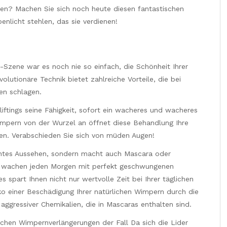
en? Machen Sie sich noch heute diesen fantastischen
nlicht stehlen, das sie verdienen!
Szene war es noch nie so einfach, die Schönheit Ihrer
lutionäre Technik bietet zahlreiche Vorteile, die bei
en schlagen.
liftings seine Fähigkeit, sofort ein wacheres und wacheres
mpern von der Wurzel an öffnet diese Behandlung Ihre
nen. Verabschieden Sie sich von müden Augen!
eruhtes Aussehen, sondern macht auch Mascara oder
Sie wachen jeden Morgen mit perfekt geschwungenen
s spart Ihnen nicht nur wertvolle Zeit bei Ihrer täglichen
ko einer Beschädigung Ihrer natürlichen Wimpern durch die
ggressiver Chemikalien, die in Mascaras enthalten sind.
chen Wimpernverlängerungen der Fall Da sich die Lider