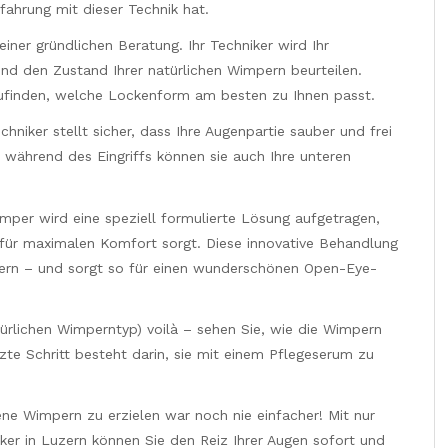
fahrung mit dieser Technik hat.
iner gründlichen Beratung. Ihr Techniker wird Ihr
d den Zustand Ihrer natürlichen Wimpern beurteilen.
auszufinden, welche Lockenform am besten zu Ihnen passt.
niker stellt sicher, dass Ihre Augenpartie sauber und frei
 während des Eingriffs können sie auch Ihre unteren
Wimper wird eine speziell formulierte Lösung aufgetragen,
i für maximalen Komfort sorgt. Diese innovative Behandlung
pern – und sorgt so für einen wunderschönen Open-Eye-
rlichen Wimperntyp) voilà – sehen Sie, wie die Wimpern
e Schritt besteht darin, sie mit einem Pflegeserum zu
e Wimpern zu erzielen war noch nie einfacher! Mit nur
er in Luzern können Sie den Reiz Ihrer Augen sofort und