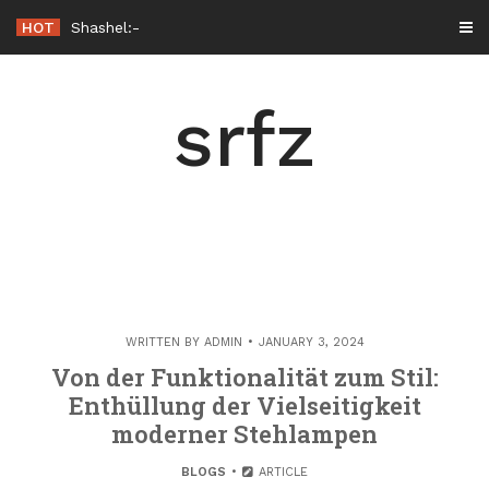
Skip
HOT
Shashel: Alles, was Sie vor dem Start wissen sol
-
to
content
srfz
WRITTEN BY
ADMIN
JANUARY 3, 2024
Von der Funktionalität zum Stil:
Enthüllung der Vielseitigkeit
moderner Stehlampen
BLOGS
ARTICLE