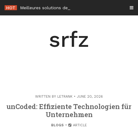
Skip
HOT
Meilleures solutions de climatisation sans unité extérieure en 2026
to
content
srfz
WRITTEN BY
LETRANK
JUNE 20, 2026
unCoded: Effiziente Technologien für
Unternehmen
BLOGS
ARTICLE