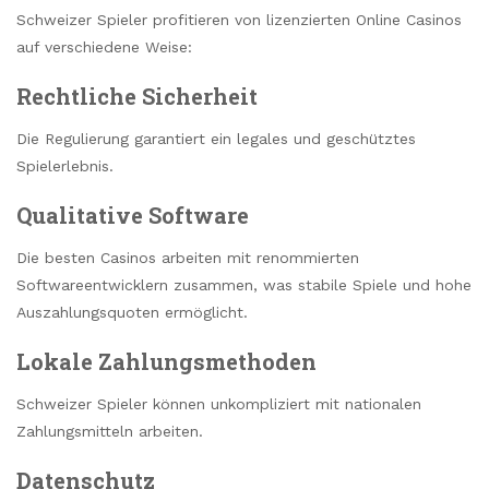
Schweizer Spieler profitieren von lizenzierten Online Casinos
auf verschiedene Weise:
Rechtliche Sicherheit
Die Regulierung garantiert ein legales und geschütztes
Spielerlebnis.
Qualitative Software
Die besten Casinos arbeiten mit renommierten
Softwareentwicklern zusammen, was stabile Spiele und hohe
Auszahlungsquoten ermöglicht.
Lokale Zahlungsmethoden
Schweizer Spieler können unkompliziert mit nationalen
Zahlungsmitteln arbeiten.
Datenschutz