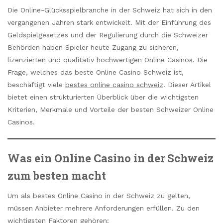
Die Online-Glücksspielbranche in der Schweiz hat sich in den
vergangenen Jahren stark entwickelt. Mit der Einführung des
Geldspielgesetzes und der Regulierung durch die Schweizer
Behörden haben Spieler heute Zugang zu sicheren,
lizenzierten und qualitativ hochwertigen Online Casinos. Die
Frage, welches das beste Online Casino Schweiz ist,
beschäftigt viele
bestes online casino schweiz
. Dieser Artikel
bietet einen strukturierten Überblick über die wichtigsten
Kriterien, Merkmale und Vorteile der besten Schweizer Online
Casinos.
Was ein Online Casino in der Schweiz
zum besten macht
Um als bestes Online Casino in der Schweiz zu gelten,
müssen Anbieter mehrere Anforderungen erfüllen. Zu den
wichtigsten Faktoren gehören: