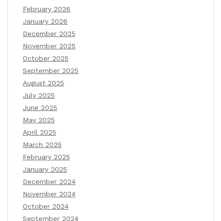
February 2026
January 2026
December 2025
November 2025
October 2025
September 2025
August 2025
July 2025
June 2025
May 2025
April 2025
March 2025
February 2025
January 2025
December 2024
November 2024
October 2024
September 2024