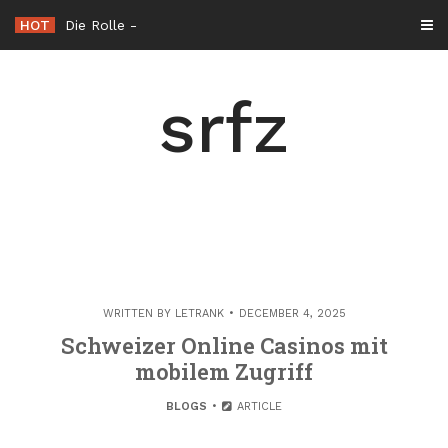
Skip
HOT
Die Rolle der Hacker éthique in der Cybersicher
_
to
content
srfz
WRITTEN BY
LETRANK
DECEMBER 4, 2025
Schweizer Online Casinos mit
mobilem Zugriff
BLOGS
ARTICLE