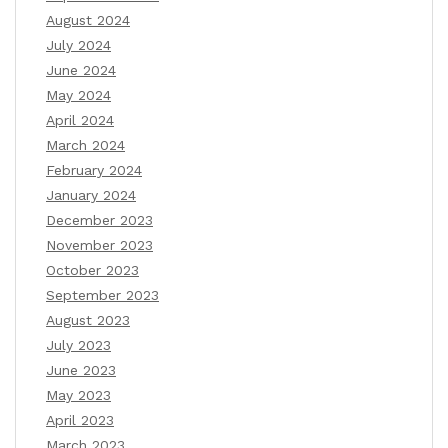
August 2024
July 2024
June 2024
May 2024
April 2024
March 2024
February 2024
January 2024
December 2023
November 2023
October 2023
September 2023
August 2023
July 2023
June 2023
May 2023
April 2023
March 2023