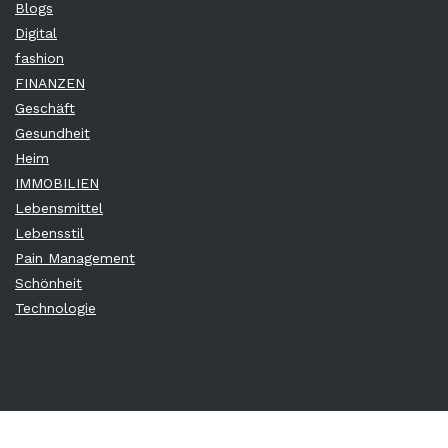
Blogs
Digital
fashion
FINANZEN
Geschäft
Gesundheit
Heim
IMMOBILIEN
Lebensmittel
Lebensstil
Pain Management
Schönheit
Technologie