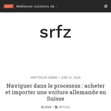
Skip
HOT
Meilleures solutions de climatisation sans unité extérieure en 2026
to
content
srfz
WRITTEN BY
ADMIN
JUNE 12, 2024
Naviguer dans le processus : acheter
et importer une voiture allemande en
Suisse
BLOGS
ARTICLE