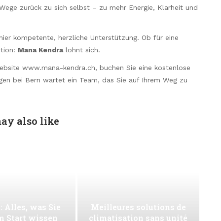
 Wege zurück zu sich selbst – zu mehr Energie, Klarheit und
hier kompetente, herzliche Unterstützung. Ob für eine
ntion:
Mana Kendra
lohnt sich.
Website www.mana-kendra.ch, buchen Sie eine kostenlose
gen bei Bern wartet ein Team, das Sie auf Ihrem Weg zu
ay also like
: Alles, was Sie
Meilleures solutions de
m Start wissen
climatisation sans unité