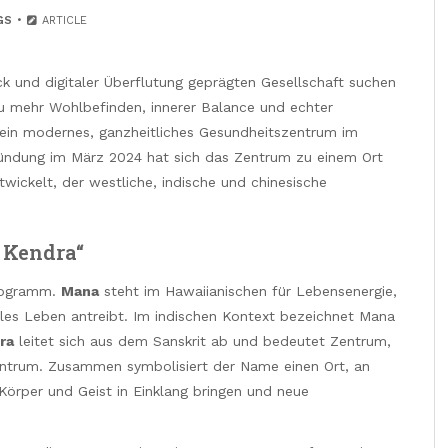
GS
ARTICLE
uck und digitaler Überflutung geprägten Gesellschaft suchen
 mehr Wohlbefinden, innerer Balance und echter
ein modernes, ganzheitliches Gesundheitszentrum im
ründung im März 2024 hat sich das Zentrum zu einem Ort
wickelt, der westliche, indische und chinesische
 Kendra“
Programm.
Mana
steht im Hawaiianischen für Lebensenergie,
 alles Leben antreibt. Im indischen Kontext bezeichnet Mana
ra
leitet sich aus dem Sanskrit ab und bedeutet Zentrum,
Zentrum. Zusammen symbolisiert der Name einen Ort, an
örper und Geist in Einklang bringen und neue