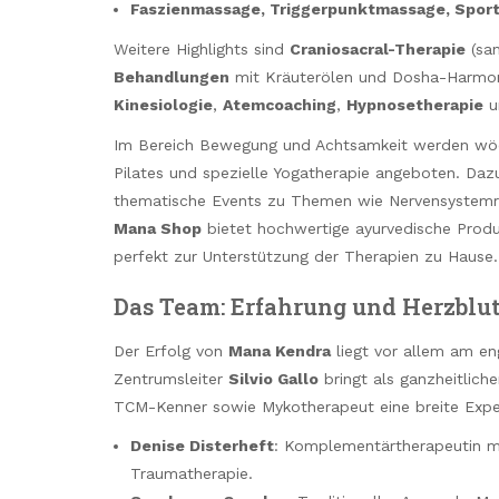
Faszienmassage, Triggerpunktmassage, Spor
Weitere Highlights sind
Craniosacral-Therapie
(san
Behandlungen
mit Kräuterölen und Dosha-Harmon
Kinesiologie
,
Atemcoaching
,
Hypnosetherapie
u
Im Bereich Bewegung und Achtsamkeit werden wöch
Pilates und spezielle Yogatherapie angeboten. D
thematische Events zu Themen wie Nervensystemre
Mana Shop
bietet hochwertige ayurvedische Produ
perfekt zur Unterstützung der Therapien zu Hause.
Das Team: Erfahrung und Herzblu
Der Erfolg von
Mana Kendra
liegt vor allem am en
Zentrumsleiter
Silvio Gallo
bringt als ganzheitlich
TCM-Kenner sowie Mykotherapeut eine breite Exper
Denise Disterheft
: Komplementärtherapeutin mi
Traumatherapie.