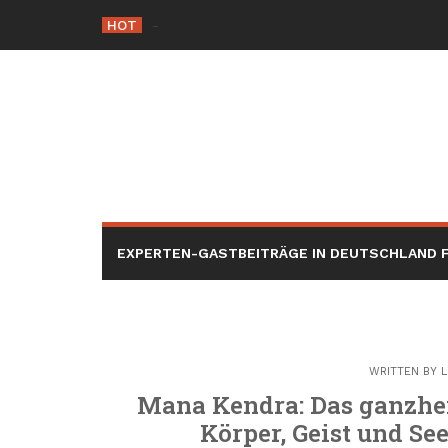
Skip
HOT
Die Rolle der Hacker éthique
_
to
content
EXPERTEN-GASTBEITRÄGE IN DEUTSCHLAND F
WRITTEN BY
L
Mana Kendra: Das ganzhei
Körper, Geist und Se