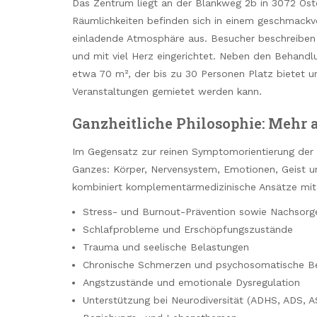
Das Zentrum liegt an der Blankweg 2b in 3072 Ost
Räumlichkeiten befinden sich in einem geschmackvo
einladende Atmosphäre aus. Besucher beschreiben e
und mit viel Herz eingerichtet. Neben den Behandl
etwa 70 m², der bis zu 30 Personen Platz bietet 
Veranstaltungen gemietet werden kann.
Ganzheitliche Philosophie: Mehr
Im Gegensatz zur reinen Symptomorientierung der
Ganzes: Körper, Nervensystem, Emotionen, Geist un
kombiniert komplementärmedizinische Ansätze mit
Stress- und Burnout-Prävention sowie Nachsorg
Schlafprobleme und Erschöpfungszustände
Trauma und seelische Belastungen
Chronische Schmerzen und psychosomatische 
Angstzustände und emotionale Dysregulation
Unterstützung bei Neurodiversität (ADHS, ADS, AS