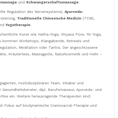
tmassage
und
Schwangerschaftsmassage
.
fte Regulation des Nervensystems),
Ayurveda-
isierung,
Traditionelle Chinesische Medizin
(TCM),
nd
Yogatherapie
.
entliche Kurse wie Hatha-Yoga, Vinyasa Flow, Yin Yoga,
azu kommen Workshops, Klangabende, Retreats und
gulation, Meditation oder Tantra. Der angeschlossene
kte, Kräutertees, Massageöle, Naturkosmetik und mehr –
t
gagierten, multidisziplinären Team. Inhaber und
er Gesundheitsberater, dipl. Berufsmasseur, Ayurveda- und
tise ein. Weitere herausragende Therapeuten sind:
t Fokus auf biodynamische Craniosacral-Therapie und