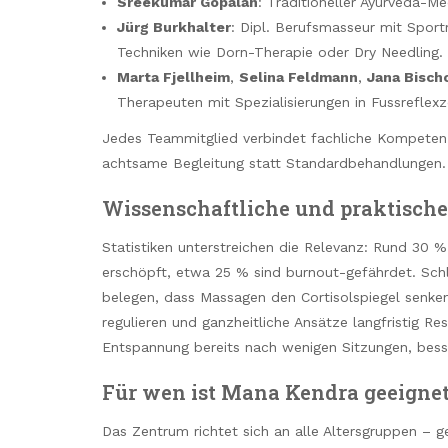
Sreekumar Gopalan
: Traditioneller Ayurveda-Me
Jürg Burkhalter
: Dipl. Berufsmasseur mit Sport
Techniken wie Dorn-Therapie oder Dry Needling.
Marta Fjellheim
,
Selina Feldmann
,
Jana Bisch
Therapeuten mit Spezialisierungen in Fussreflex
Jedes Teammitglied verbindet fachliche Kompetenz 
achtsame Begleitung statt Standardbehandlungen.
Wissenschaftliche und praktische
Statistiken unterstreichen die Relevanz: Rund 30 
erschöpft, etwa 25 % sind burnout-gefährdet. Schl
belegen, dass Massagen den Cortisolspiegel senk
regulieren und ganzheitliche Ansätze langfristig Re
Entspannung bereits nach wenigen Sitzungen, bes
Für wen ist Mana Kendra geeigne
Das Zentrum richtet sich an alle Altersgruppen – 