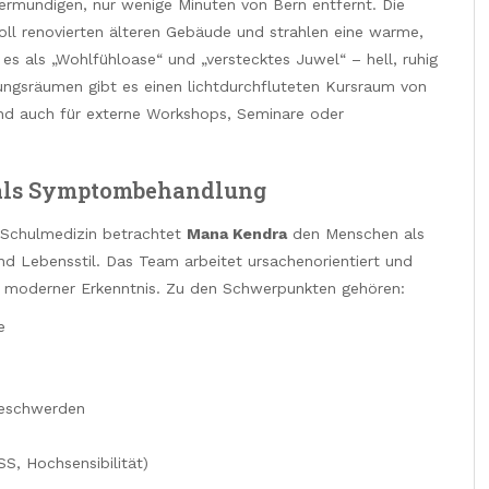
ermundigen, nur wenige Minuten von Bern entfernt. Die
ll renovierten älteren Gebäude und strahlen eine warme,
s als „Wohlfühloase“ und „verstecktes Juwel“ – hell, ruhig
ungsräumen gibt es einen lichtdurchfluteten Kursraum von
und auch für externe Workshops, Seminare oder
 als Symptombehandlung
 Schulmedizin betrachtet
Mana Kendra
den Menschen als
d Lebensstil. Das Team arbeitet ursachenorientiert und
 moderner Erkenntnis. Zu den Schwerpunkten gehören:
e
Beschwerden
S, Hochsensibilität)