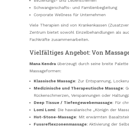
Beziehungs- und Lebensthemen
Schwangerschafts- und Familienbegleitung
Corporate Wellness für Unternehmen
Viele Therapien sind von Krankenkassen (Zusatzver
Zentrum bietet sowohl Einzelbehandlungen als a
Fachkräfte zusammenarbeiten.
Vielfältiges Angebot: Von Massage
Mana Kendra
überzeugt durch seine breite Palette
Massageformen:
Klassische Massage
: Zur Entspannung, Lockeru
Medizinische und Therapeutische Massage
: 
Rückenschmerzen, Verspannungen oder Haltung
Deep Tissue / Tiefengewebemassage
: Für ch
Lomi Lomi
: Die hawaiianische „Königin der Massa
Hot-Stone-Massage
: Mit erwärmten Basaltste
Fussreflexzonenmassage
: Aktivierung der Selb