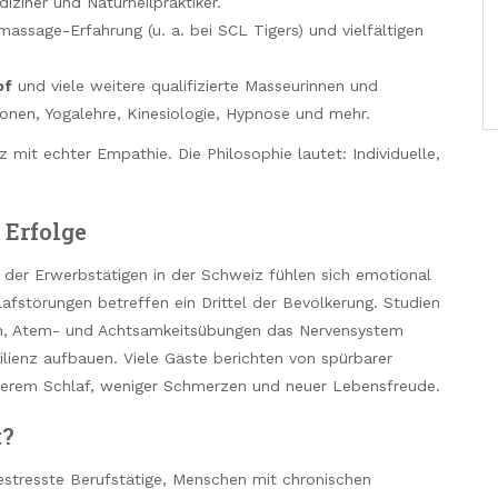
diziner und Naturheilpraktiker.
massage-Erfahrung (u. a. bei SCL Tigers) und vielfältigen
of
und viele weitere qualifizierte Masseurinnen und
zonen, Yogalehre, Kinesiologie, Hypnose und mehr.
mit echter Empathie. Die Philosophie lautet: Individuelle,
 Erfolge
% der Erwerbstätigen in der Schweiz fühlen sich emotional
afstörungen betreffen ein Drittel der Bevölkerung. Studien
en, Atem- und Achtsamkeitsübungen das Nervensystem
silienz aufbauen. Viele Gäste berichten von spürbarer
serem Schlaf, weniger Schmerzen und neuer Lebensfreude.
t?
gestresste Berufstätige, Menschen mit chronischen