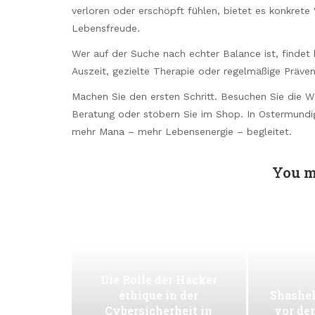
verloren oder erschöpft fühlen, bietet es konkrete
Lebensfreude.
Wer auf der Suche nach echter Balance ist, findet 
Auszeit, gezielte Therapie oder regelmäßige Präve
Machen Sie den ersten Schritt. Besuchen Sie die 
Beratung oder stöbern Sie im Shop. In Ostermundi
mehr Mana – mehr Lebensenergie – begleitet.
You m
Die Rolle der Hacker
éthique in der
Shashel
Cybersicherheit in
vor de