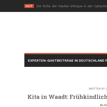
Skip
HOT
-
to
content
EXPERTEN-GASTBEITRÄGE IN DEUTSCHLAND F
WRITTEN BY
Kita in Waadt: Frühkindlic
BLO