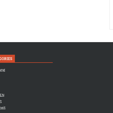
GORIES
ung
EN
t
eit