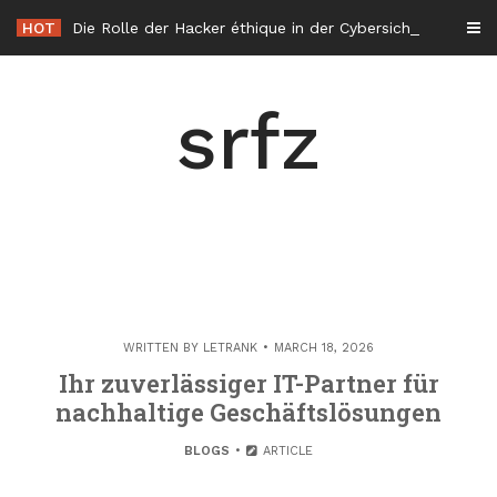
Skip
HOT
Die Rolle der Hacker éthique in der Cybersicherheit in Frankreich
to
content
srfz
WRITTEN BY
LETRANK
MARCH 18, 2026
Ihr zuverlässiger IT-Partner für
nachhaltige Geschäftslösungen
BLOGS
ARTICLE