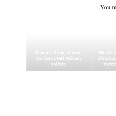
You m
Shashel: Alles, was Sie
Meilleur
vor dem Start wissen
climatis
sollten
extér