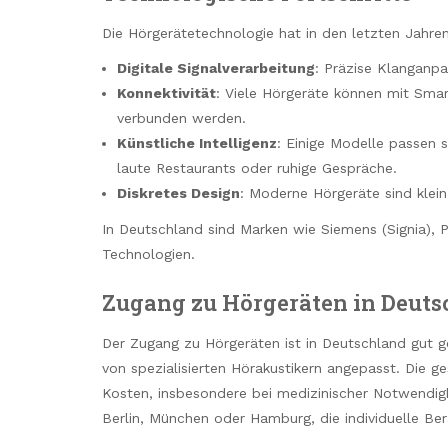
Die Hörgerätetechnologie hat in den letzten Jahre
Digitale Signalverarbeitung
: Präzise Klanganpa
Konnektivität
: Viele Hörgeräte können mit Sma
verbunden werden.
Künstliche Intelligenz
: Einige Modelle passen
laute Restaurants oder ruhige Gespräche.
Diskretes Design
: Moderne Hörgeräte sind klein
In Deutschland sind Marken wie Siemens (Signia), 
Technologien.
Zugang zu Hörgeräten in Deuts
Der Zugang zu Hörgeräten ist in Deutschland gut 
von spezialisierten Hörakustikern angepasst. Die g
Kosten, insbesondere bei medizinischer Notwendigk
Berlin, München oder Hamburg, die individuelle Be