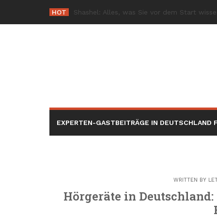
Skip
HOT
-
to
content
EXPERTEN-GASTBEITRÄGE IN DEUTSCHLAND F
WRITTEN BY
LE
Hörgeräte in Deutschland: