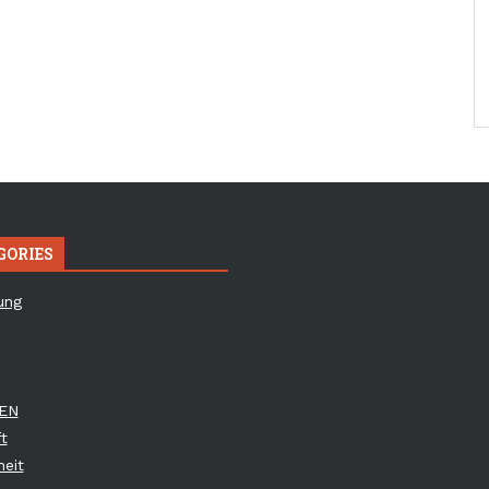
GORIES
ung
EN
t
eit