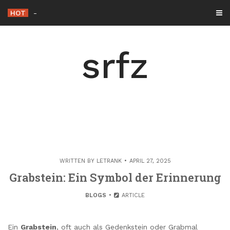
Skip
HOT
Die Rolle der Hacker éthique in der
-
to
content
srfz
WRITTEN BY
LETRANK
APRIL 27, 2025
Grabstein: Ein Symbol der Erinnerung
BLOGS
ARTICLE
Ein
Grabstein
, oft auch als Gedenkstein oder Grabmal