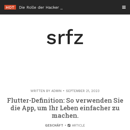
Skip
HOT
Die Rolle der Hacker éthique in der Cybersicherheit in Frankreich
to
content
srfz
WRITTEN BY
ADMIN
SEPTEMBER 21, 2023
Flutter-Definition: So verwenden Sie
die App, um Ihr Leben einfacher zu
machen.
GESCHÄFT
ARTICLE