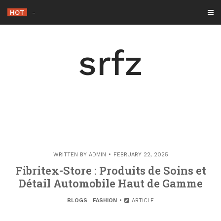
Skip
HOT
Shashel: Alles, was Sie vor dem Start wissen so
_
to
content
srfz
WRITTEN BY
ADMIN
FEBRUARY 22, 2025
Fibritex-Store : Produits de Soins et
Détail Automobile Haut de Gamme
BLOGS
.
FASHION
ARTICLE