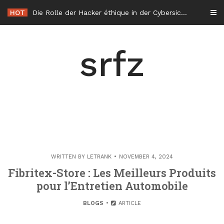
Skip
HOT
Die Rolle der Hacker éthique in der Cybersicherheit in Frankreich
to
content
srfz
WRITTEN BY
LETRANK
NOVEMBER 4, 2024
Fibritex-Store : Les Meilleurs Produits
pour l’Entretien Automobile
BLOGS
ARTICLE