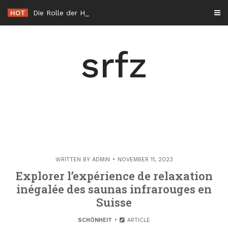
Skip
HOT
Die Rolle der Hacker éthique in der Cybersicherheit in Frankreic
to
content
srfz
WRITTEN BY
ADMIN
NOVEMBER 11, 2023
Explorer l’expérience de relaxation
inégalée des saunas infrarouges en
Suisse
SCHÖNHEIT
ARTICLE