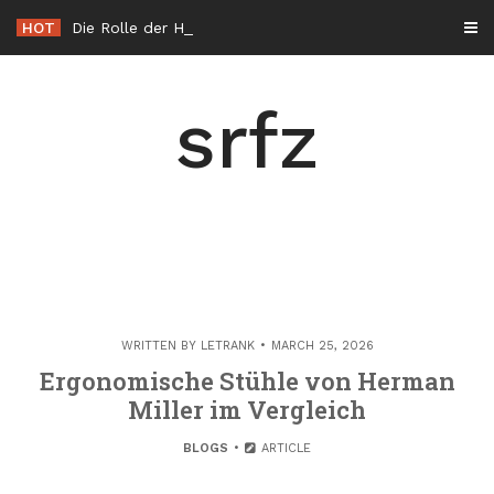
Skip
HOT
Die Rolle der Hacker éthique in der Cybersicherheit in Frankreich
to
content
srfz
WRITTEN BY
LETRANK
MARCH 25, 2026
Ergonomische Stühle von Herman
Miller im Vergleich
BLOGS
ARTICLE