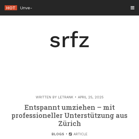
Skip
HOT
Unvergessliche Wander- und Kletterrouten dur
-
to
content
srfz
WRITTEN BY
LETRANK
APRIL 25, 2025
Entspannt umziehen – mit
professioneller Unterstützung aus
Zürich
BLOGS
ARTICLE