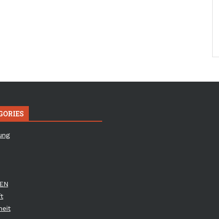
GORIES
ung
EN
t
eit