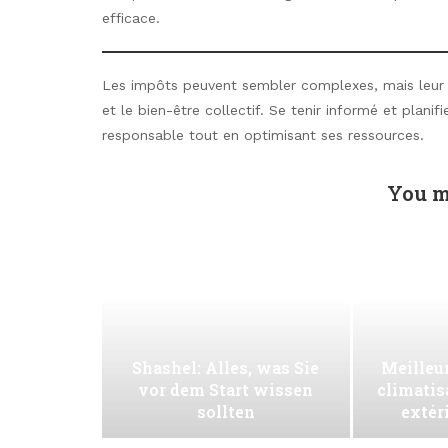
efficace.
Les impôts peuvent sembler complexes, mais leur r
et le bien-être collectif. Se tenir informé et plani
responsable tout en optimisant ses ressources.
You m
Shashel: Alles, was Sie
Meilleur
vor dem Start wissen
climatis
sollten
extér