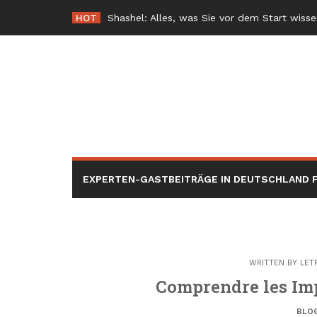
Skip
HOT
-
to
content
EXPERTEN-GASTBEITRÄGE IN DEUTSCHLAND F
WRITTEN BY
LET
Comprendre les Imp
BLO