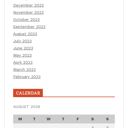
December 2023
November 2023
October 2023
September 2023
August 2023
July 2023
June 2023
May 2023
April 2023
March 2023
February 2023
CALENDAR
AUGUST 2026
M
T
W
T
F
S
S
1
2