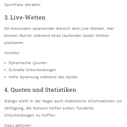
Sportfans attraktiv.
3. Live-Wetten
Ein besonders spannender Bereich sind Live-Wetten. Hier
können Nutzer während eines laufenden Spiels Wetten
platzieren.
Vorteile:
Dynamische Quoten
Schnelle Entscheidungen
Hohe Spannung während des Spiels
4. Quoten und Statistiken
Bahigo stellt in der Regel auch statistische Informationen zur
Verfügung, die Nutzern helfen sollen, fundierte
Entscheidungen zu treffen.
Dazu gehören: