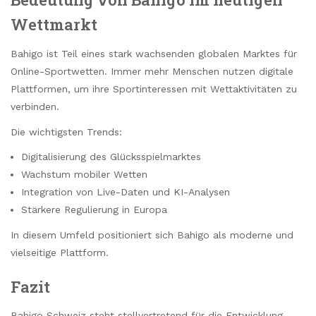
Wettmarkt
Bahigo ist Teil eines stark wachsenden globalen Marktes für
Online-Sportwetten. Immer mehr Menschen nutzen digitale
Plattformen, um ihre Sportinteressen mit Wettaktivitäten zu
verbinden.
Die wichtigsten Trends:
Digitalisierung des Glücksspielmarktes
Wachstum mobiler Wetten
Integration von Live-Daten und KI-Analysen
Stärkere Regulierung in Europa
In diesem Umfeld positioniert sich Bahigo als moderne und
vielseitige Plattform.
Fazit
Bahigo Schweiz steht stellvertretend für die Entwicklung