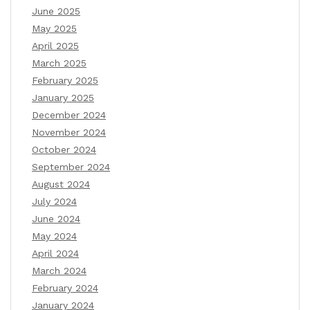
June 2025
May 2025
April 2025
March 2025
February 2025
January 2025
December 2024
November 2024
October 2024
September 2024
August 2024
July 2024
June 2024
May 2024
April 2024
March 2024
February 2024
January 2024