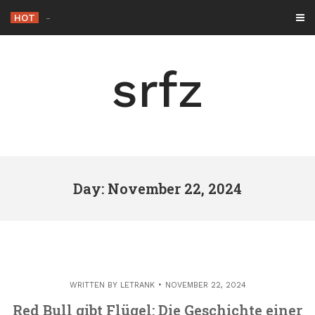
Skip
HOT
Die Rolle der
_
to
content
srfz
Day: November 22, 2024
WRITTEN BY
LETRANK
NOVEMBER 22, 2024
Red Bull gibt Flügel: Die Geschichte einer