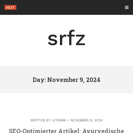
Skip
HOT
-
to
content
srfz
Day: November 9, 2024
WRITTEN BY
LETRANK
NOVEMBER 9, 2024
SEO-Optimierter Artikel: Ayurvedische