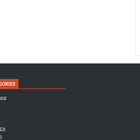
GORIES
ung
EN
t